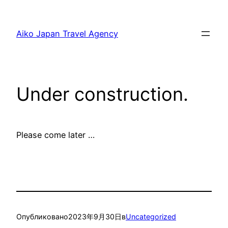
Перейти
к
Aiko Japan Travel Agency
содержимому
Under construction.
Please come later …
Опубликовано
2023年9月30日
в
Uncategorized